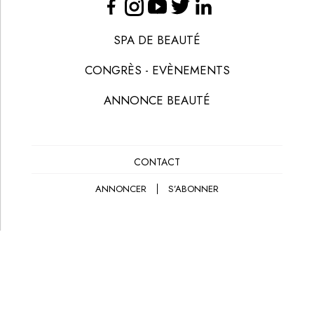
SPA DE BEAUTÉ
CONGRÈS - EVÈNEMENTS
ANNONCE BEAUTÉ
CONTACT
ANNONCER
S’ABONNER
© LES NOUVELLES ESTHÉTIQUES
MENTIONS LÉGALES
POLITIQUE DE CONFIDENTIALITÉ
CGV-CGU
CRÉATION
EANET