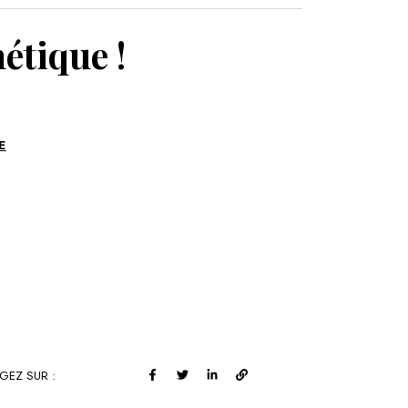
MON PANIER
hétique !
E
GEZ SUR :