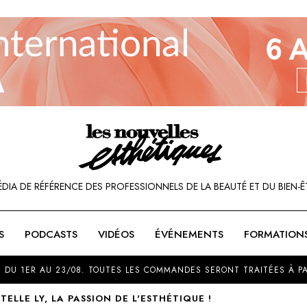
ÉDIA DE RÉFÉRENCE DES PROFESSIONNELS DE LA BEAUTÉ ET DU BIEN-Ê
S
PODCASTS
VIDÉOS
ÉVÉNEMENTS
FORMATION
SOU
 DU 1ER AU 23/08. TOUTES LES COMMANDES SERONT TRAITÉES À PA
TELLE LY, LA PASSION DE L'ESTHÉTIQUE !