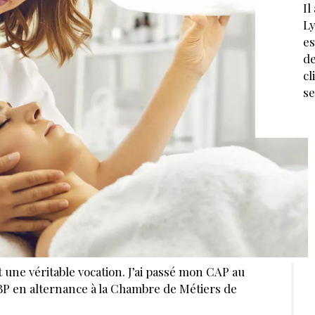
Il
Ly
es
de
cl
se
est une véritable vocation. J’ai passé mon CAP au
BP en alternance à la Chambre de Métiers de