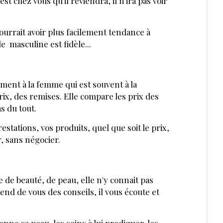
SERVÉE AUX ABONNÉS
 ?
Se connecter
rticles et dossiers en illimité
ant-première des actualités
 préférentiels sur nos produits et
ABONNE