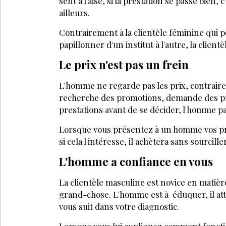
LA SUITE EST RÉ
Déjà abonné
Accédez à tous nos a
Soyez informé en av
Bénéficiez de tarifs
évènements
JE M’
VOS QUESTIONS: