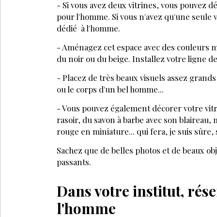
HOMME
JANVIER 2026
HOMME
Les hommes
Quels s
reviennent de plus en
compo
plus en institut
d’acha
hommes
Inscrivez-vous à la Newsl