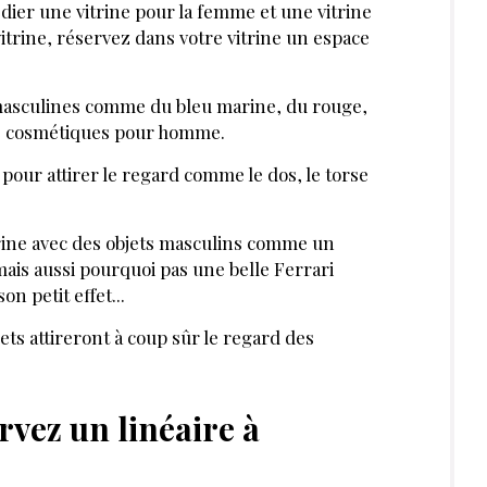
JANVIER 2026
HOMME
JANVIER 2026
ont les
Aurélie Richard de
rtements
Bel Homme Institut :
t beauté des
«J’ai ouvert un
 en 2025 ?
institut
exculsivement pour
les hommes.»
etter pour découvrir des articles inédits
exclusives