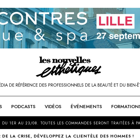
ÉDIA DE RÉFÉRENCE DES PROFESSIONNELS DE LA BEAUTÉ ET DU BIEN-Ê
S
PODCASTS
VIDÉOS
ÉVÉNEMENTS
FORMATION
SOU
 DU 1ER AU 23/08. TOUTES LES COMMANDES SERONT TRAITÉES À PA
 DE LA CRISE, DÉVELOPPEZ LA CLIENTÈLE DES HOMMES !