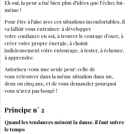
Comment exprimer sa créativité ?
PARTAGEZ SUR :
PAR
ARNAUD WALLETON
CONSULTANT, FORMATEUR, PYGMALION &
GALATÉE
OCTOBRE 2019
J’ACHÈTE CE MAGAZINE