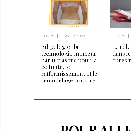
CORPS
FÉVRIER 2023
CORPS
Adipologie : la
Le rôl
technologie minceur
dans le
par ultrasons pour la
cures 
cellulite, le
raffermissement et le
remodelage corporel
POUR ALLE