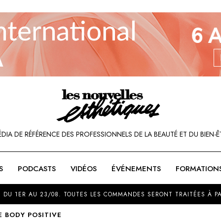
ÉDIA DE RÉFÉRENCE DES PROFESSIONNELS DE LA BEAUTÉ ET DU BIEN-Ê
S
PODCASTS
VIDÉOS
ÉVÉNEMENTS
FORMATION
SOU
 DU 1ER AU 23/08. TOUTES LES COMMANDES SERONT TRAITÉES À PA
E BODY POSITIVE