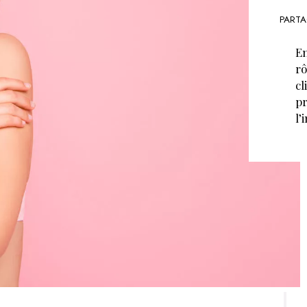
PARTA
En
rô
cl
pr
l’