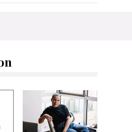
MON PANIER
ion