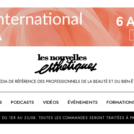
ÉDIA DE RÉFÉRENCE DES PROFESSIONNELS DE LA BEAUTÉ ET DU BIEN-Ê
S
PODCASTS
VIDÉOS
ÉVÉNEMENTS
FORMATION
SOU
 DU 1ER AU 23/08. TOUTES LES COMMANDES SERONT TRAITÉES À PA