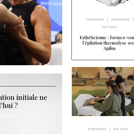
FORMATION
PARTENAIRE
MAI 2026
Esthéticienne : formez-vou
l’épilation thermolyse av
Apilus
tion initiale ne
d’hui ?
FORMATION
MAI 2026