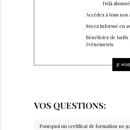
Déjà abonné
Accédez à tous nos a
Soyez informé en av
Bénéficiez de tarifs
évènements
JE M’
VOS QUESTIONS:
Pourquoi un certificat de formation ne ga