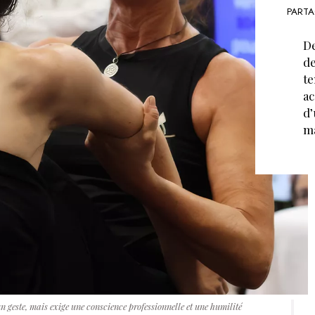
PARTA
De
de
te
ac
d’
ma
n geste, mais exige une conscience professionnelle et une humilité