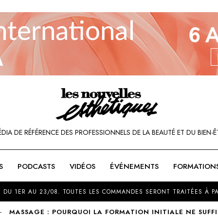
ÉDIA DE RÉFÉRENCE DES PROFESSIONNELS DE LA BEAUTÉ ET DU BIEN-Ê
S
PODCASTS
VIDÉOS
ÉVÉNEMENTS
FORMATION
SOU
 DU 1ER AU 23/08. TOUTES LES COMMANDES SERONT TRAITÉES À PA
MASSAGE : POURQUOI LA FORMATION INITIALE NE SUFFI