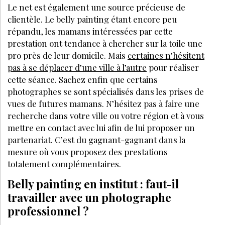
Le net est également une source précieuse de
clientèle. Le belly painting étant encore peu
répandu, les mamans intéressées par cette
prestation ont tendance à chercher sur la toile une
pro près de leur domicile. Mais
certaines n’hésitent
pas à se déplacer d’une ville à l’autre
pour réaliser
cette séance. Sachez enfin que certains
photographes se sont spécialisés dans les prises de
vues de futures mamans. N’hésitez pas à faire une
recherche dans votre ville ou votre région et à vous
mettre en contact avec lui afin de lui proposer un
partenariat. C’est du gagnant-gagnant dans la
mesure où vous proposez des prestations
totalement complémentaires.
Belly painting en institut : faut-il
travailler avec un photographe
professionnel ?