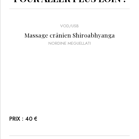
VOD/USB
Massage crânien Shiroabhyanga
NORDINE MEGUELLATI
PRIX :
40
€