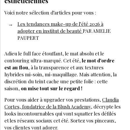
esthéticiennes
Voici notre sélection d’articles pour vous :
Les tendances make-up de l’été 2026 à
adopter en institut de beauté
PAR AMELIE
PAUPERT
Adieu le
full face
étouffant, le mat absolu et le
contouring ultra-marqué. Cet été,
le mot d'ordre
est au flou
, à la transparence et aux textures
hybrides mi-soin, mi-maquillage. Mais attention, la
discrétion du teint cache une petite folie : cette
saison,
on mise tout sur le regard !
Pour vous aider à upgrader vos prestations,
Claudia
Cortes
, fondatrice de la Blush Academy
, décrypte les
looks incontournables qui vont squatter les défilés
et les réseaux sociaux cet été. Sortez vos pinceaux,
vos clientes vont adorer.