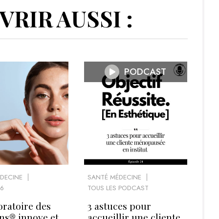
RIR AUSSI :
PODCAST
DECINE
SANTÉ MÉDECINE
6
TOUS LES PODCAST
oratoire des
3 astuces pour
ns® innove et
accueillir une cliente