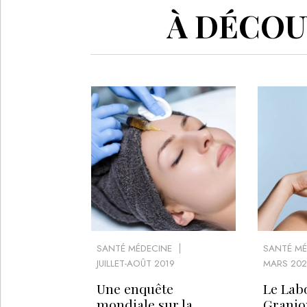
À DÉCOUV
SANTÉ MÉDECINE
SANTÉ MÉ
JUILLET-AOÛT 2019
MARS 202
Une enquête
Le Lab
mondiale sur la
Granio