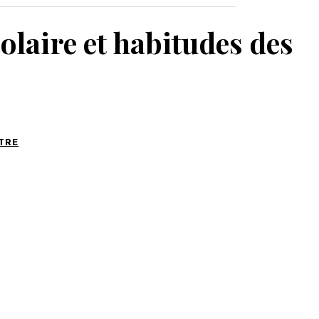
MON PANIER
laire et habitudes des
TRE