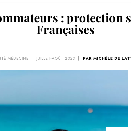
VOIR 
ateurs : protection so
Françaises
NTÉ MÉDECINE
JUILLET-AOÛT 2023
PAR
MICHÈLE DE LAT