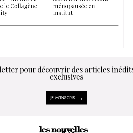
e le Collagène
ménopausée en
ity
institut
etter pour découvrir des articles inédits
exclusives
JE M’INSCRIS