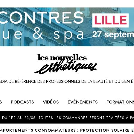
ÉDIA DE RÉFÉRENCE DES PROFESSIONNELS DE LA BEAUTÉ ET DU BIEN-Ê
S
PODCASTS
VIDÉOS
ÉVÉNEMENTS
FORMATION
SOU
 DU 1ER AU 23/08. TOUTES LES COMMANDES SERONT TRAITÉES À PA
MPORTEMENTS CONSOMMATEURS : PROTECTION SOLAIRE ET