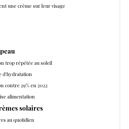
nt une crème sur leur visage
a peau
on trop répétée au soleil
e d'hydratation
ion contre 29% en 2022
ise alimentation
crèmes solaires
res au quotidien