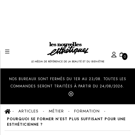
0
LE MÉDIA DE RÉFÉRENCE DE LA BEAUTÉ ET DU BIEN-ÊTRE
Created by Ilham Fitrotul Hayat
from the Noun Project
NOS BUREAUX SONT FERMÉS DU 1ER AU 23/08. TOUTES LES
COMMANDES SERONT TRAITÉES À PARTIR DU 24/08/2026.
ARTICLES
MÉTIER
FORMATION
POURQUOI SE FORMER N’EST PLUS SUFFISANT POUR UNE
ESTHÉTICIENNE ?