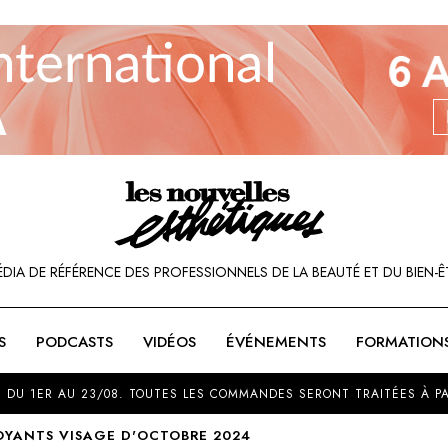
ÉDIA DE RÉFÉRENCE DES PROFESSIONNELS DE LA BEAUTÉ ET DU BIEN-Ê
S
PODCASTS
VIDÉOS
ÉVÉNEMENTS
FORMATION
SOU
 DU 1ER AU 23/08. TOUTES LES COMMANDES SERONT TRAITÉES À PA
OYANTS VISAGE D'OCTOBRE 2024