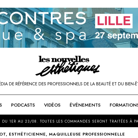
ÉDIA DE RÉFÉRENCE DES PROFESSIONNELS DE LA BEAUTÉ ET DU BIEN-Ê
S
PODCASTS
VIDÉOS
ÉVÉNEMENTS
FORMATION
SOU
 DU 1ER AU 23/08. TOUTES LES COMMANDES SERONT TRAITÉES À PA
OT, ESTHÉTICIENNE, MAQUILLEUSE PROFESSIONNELLE