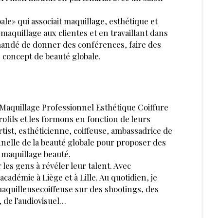
n ?
quillage pour le choix des couleurs ?
LAURE
PAR
JEANDEMANGE
RÉDACTRICE EN CHEF LES NOUVELLES
ESTHÉTIQUES
MAI 2019
J’ACHÈTE CE MAGAZINE