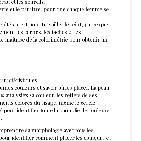
t conseiller
Esthéticienne :
cement un soin
connaissez-vous
ge à vos
vraiment les bienfaits
s ?
du collagène ?
R PLUS LOIN :
VOD/USB
VOD/USB
vale parfait
Beauté du regard
EMI MORIMASA
HIDEMI MORIMASA