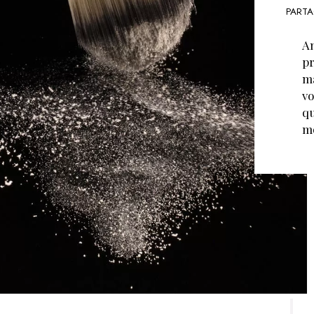
PARTA
An
pr
ma
vo
qu
mo