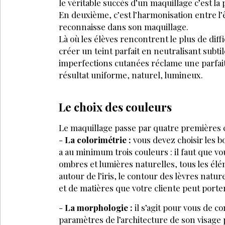
Esthéticienne : optez
Commen
pour la naturopathie
effica
pour traiter les
du visa
problèmes cutanés
cliente
de vos clientes
POUR ALLE
VOD/USB
Massage Quatre
L'o
Saisons
HID
HIDEMI MORIMASA