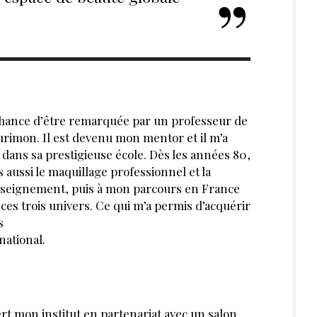
 ?
Se connecter
rticles et dossiers en illimité
ant-première des actualités
 préférentiels sur nos produits et
ABONNE