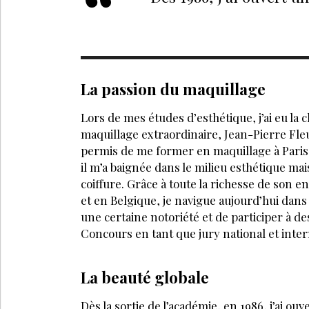
Déjà abonné
Accédez à tous nos a
Soyez informé en av
Bénéficiez de tarifs
évènements
JE M’
VOS QUESTIONS:
Quel est le secret d'un beau maquillage ?