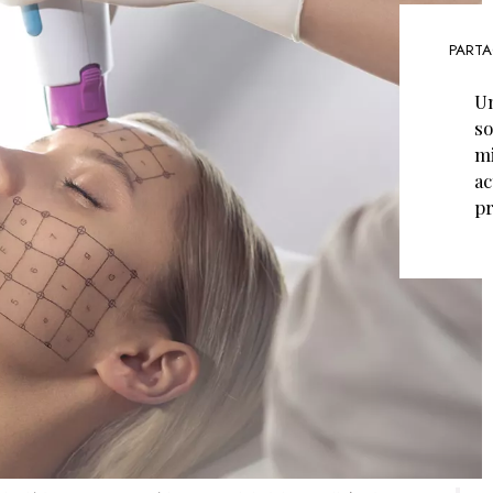
PARTA
Un
so
mi
ac
pr