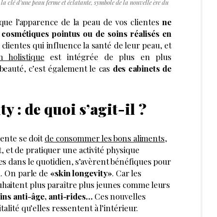
 la clé d’une peau ferme et éclatante, symbole de la nouvelle ère du
que l’apparence de la peau de vos clientes
ne
 cosmétiques pointus ou de soins réalisés en
clientes qui influence la santé de leur peau, et
n holistique
est intégrée de plus en plus
beauté, c’est également le cas
des cabinets de
 : de quoi s’agit-il ?
iente se doit
de consommer les bons aliments
,
 et de pratiquer une activité physique
es dans le quotidien, s’avèrent bénéfiques pour
au. On parle de
«skin longevity»
. Car les
uhaitent plus paraître plus jeunes comme leurs
ins anti-âge, anti-rides…
Ces nouvelles
talité qu’elles ressentent à l’intérieur.