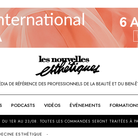
ÉDIA DE RÉFÉRENCE DES PROFESSIONNELS DE LA BEAUTÉ ET DU BIEN-Ê
S
PODCASTS
VIDÉOS
ÉVÉNEMENTS
FORMATION
SOU
 DU 1ER AU 23/08. TOUTES LES COMMANDES SERONT TRAITÉES À PA
ECINE ESTHÉTIQUE