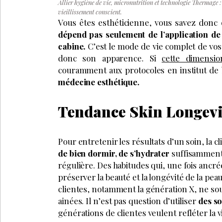
Allier hygiène de vie, micronutrition et technologie Thermage :
vieillissement conscient.
Vous êtes esthéticienne, vous savez donc 
dépend pas seulement de l’application de
cabine.
C’est le mode de vie complet de vos 
donc son apparence. Si
cette dimensio
couramment aux protocoles en institut de 
médecine esthétique.
Tendance Skin Longevity
Pour entretenir les résultats d’un soin, la cl
de bien dormir, de s’hydrater
suffisamment,
régulière. Des habitudes qui, une fois ancré
préserver la beauté et la longévité de la pe
clientes, notamment la génération X, ne so
ainées. Il n’est pas question d’utiliser
des so
générations de clientes veulent refléter la vi