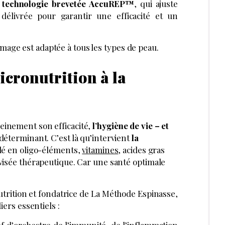
a technologie brevetée AccuREP™
, qui ajuste
 délivrée pour garantir une efficacité et un
age est adaptée à tous les types de peau.
icronutrition à la
einement son efficacité,
l’hygiène de vie – et
déterminant. C’est là qu’intervient
la
iblé en oligo-éléments,
vitamines
, acides gras
 visée thérapeutique. Car une santé optimale
trition et fondatrice de La Méthode Espinasse,
iers essentiels :
ef d’orchestre de l’immunité, de l’inflammation