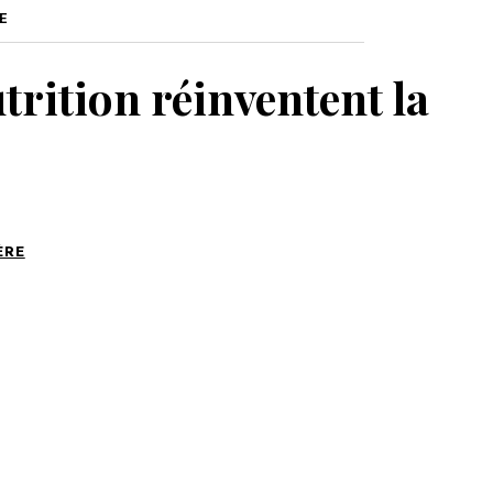
E
MON PANIER
trition réinventent la
ÈRE