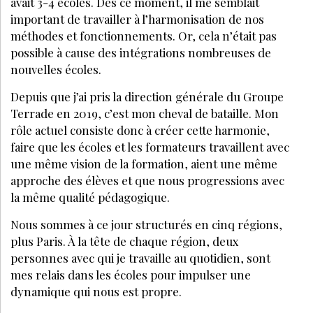
LES + LUS
Devenir esthéticienne
FAUT-IL CHANGER LES PROTHÈSES MAMMAIRES
TOUS LES 10 ANS ?
GREFFE CAPILLAIRE, LIPO HD, BLÉPHAROPLASTIE : LES
NOUVELLES TENDANCES ESTHÉTIQUES CHEZ LES
HOMMES EN 2026