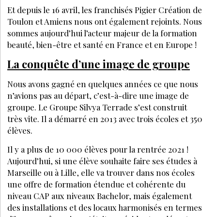
Et depuis le 16 avril, les franchisés Pigier Création de
Toulon et Amien
LA SUITE EST RÉSERVÉE
AUX ABONNÉS
Déjà abonné ?
Se connecter
Accédez à tous nos articles et dossiers en
illimité
Soyez informé en avant-première des actualités
Bénéficiez de tarifs préférentiels sur nos
produits et évènements
JE M’ABONNE