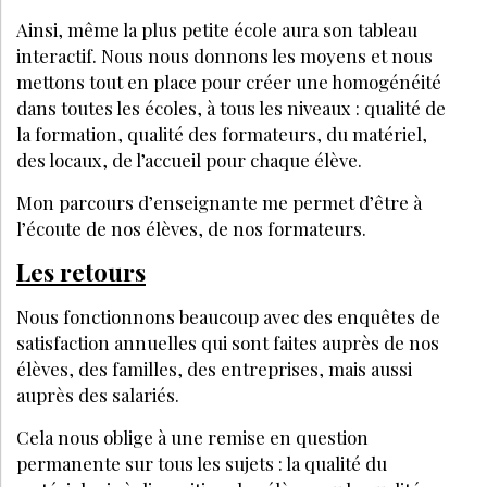
CGV-CGU
CRÉATION
EANET