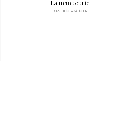
La manucurie
BASTIEN AMENTA
PRIX :
40
€
VOD/USB