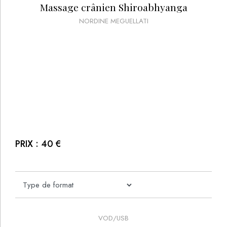
Massage crânien Shiroabhyanga
NORDINE MEGUELLATI
PRIX :
40
€
VOD/USB