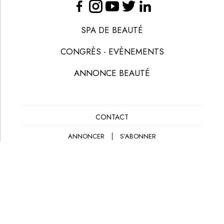
SPA DE BEAUTÉ
CONGRÈS - EVÈNEMENTS
ANNONCE BEAUTÉ
CONTACT
ANNONCER
S’ABONNER
© LES NOUVELLES ESTHÉTIQUES
MENTIONS LÉGALES
POLITIQUE DE CONFIDENTIALITÉ
CGV-CGU
CRÉATION
EANET