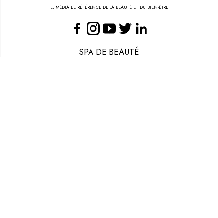
LE MÉDIA DE RÉFÉRENCE DE LA BEAUTÉ ET DU BIEN-ÊTRE
SPA DE BEAUTÉ
CONGRÈS - EVÈNEMENTS
ANNONCE BEAUTÉ
CONTACT
ANNONCER
S’ABONNER
© LES NOUVELLES ESTHÉTIQUES
MENTIONS LÉGALES
POLITIQUE DE CONFIDENTIALITÉ