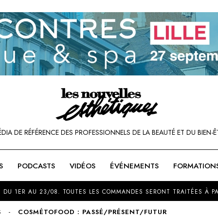
ÉDIA DE RÉFÉRENCE DES PROFESSIONNELS DE LA BEAUTÉ ET DU BIEN-Ê
S
PODCASTS
VIDÉOS
ÉVÉNEMENTS
FORMATION
SOU
 DU 1ER AU 23/08. TOUTES LES COMMANDES SERONT TRAITÉES À PA
S
COSMÉTOFOOD : PASSÉ/PRÉSENT/FUTUR