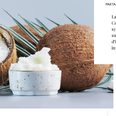
PARTA
La
Co
sy
su
d’
in