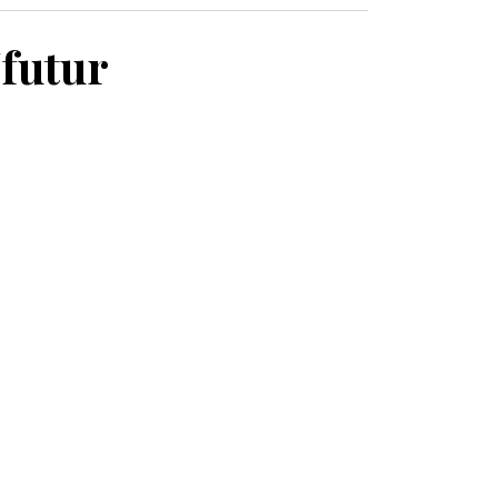
MON PANIER
/futur