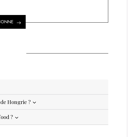
ABONNE
e de Hongrie ?
food ?