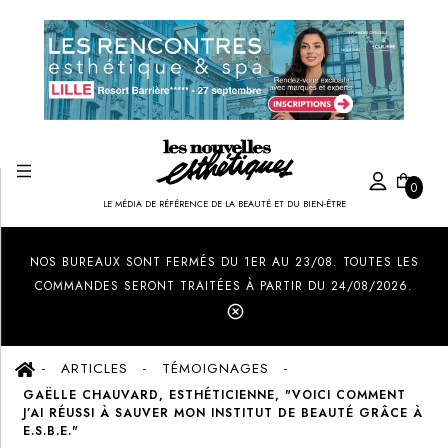
0
LE MÉDIA DE RÉFÉRENCE DE LA BEAUTÉ ET DU BIEN-ÊTRE
Created by Ilham Fitrotul Hayat
from the Noun Project
NOS BUREAUX SONT FERMÉS DU 1ER AU 23/08. TOUTES LES
COMMANDES SERONT TRAITÉES À PARTIR DU 24/08/2026.
ARTICLES
TÉMOIGNAGES
GAËLLE CHAUVARD, ESTHÉTICIENNE, "VOICI COMMENT
J’AI RÉUSSI À SAUVER MON INSTITUT DE BEAUTÉ GRÂCE À
E.S.B.E."