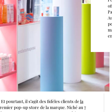
of
Pa
Au
pe
ma
en
 Et pourtant, il s’agit des fidèles clients de
la
remier pop-up store de la marque. Niché au 7