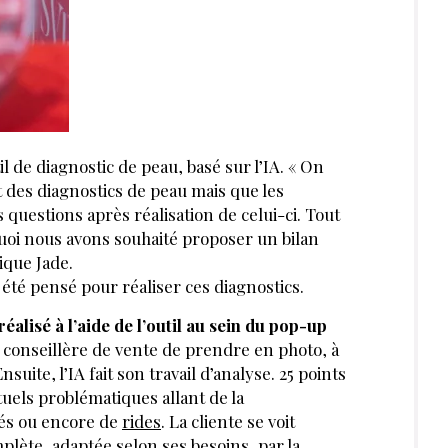
 de diagnostic de peau, basé sur l’IA. « On
 des diagnostics de peau mais que les
estions après réalisation de celui-ci. Tout
rquoi nous avons souhaité proposer un bilan
ique Jade.
été pensé pour réaliser ces diagnostics.
éalisé à l’aide de l’outil au sein du pop-up
 la conseillère de vente de prendre en photo, à
Ensuite, l’IA fait son travail d’analyse. 25 points
uels problématiques allant de la
tés ou encore de
rides
. La cliente se voit
plète, adaptée selon ses besoins, par la