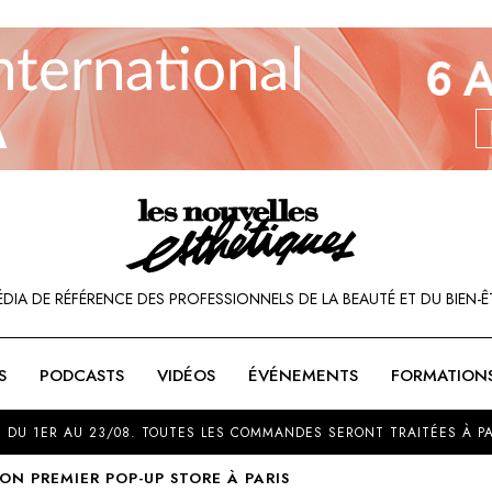
ÉDIA DE RÉFÉRENCE DES PROFESSIONNELS DE LA BEAUTÉ ET DU BIEN-Ê
S
PODCASTS
VIDÉOS
ÉVÉNEMENTS
FORMATION
SOU
 DU 1ER AU 23/08. TOUTES LES COMMANDES SERONT TRAITÉES À PA
SON PREMIER POP-UP STORE À PARIS