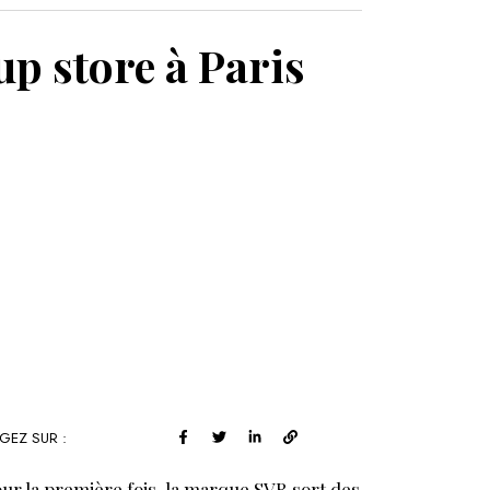
MON PANIER
p store à Paris
GEZ SUR :
ur la première fois, la marque SVR sort des