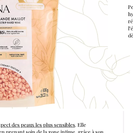
Pe
hy
ré
l’
dè
pect des peaux les plus sensibles
. Elle
t en prenant soin de la zone intime, grâce à son