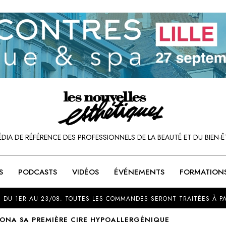
ÉDIA DE RÉFÉRENCE DES PROFESSIONNELS DE LA BEAUTÉ ET DU BIEN-Ê
S
PODCASTS
VIDÉOS
ÉVÉNEMENTS
FORMATION
SOU
 DU 1ER AU 23/08. TOUTES LES COMMANDES SERONT TRAITÉES À PA
ONA SA PREMIÈRE CIRE HYPOALLERGÉNIQUE