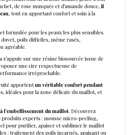
uchet, de rose musquée et d’amande douce,
il
peau
, tout en apportant confort et soin à la
et formulée pour les peaux les plus sensibles.
 duvet, poils difficiles, même rasés,
on agréable.
a s’appuie sur une résine biosourcée issue de
proposer une cire respectueuse de
erformance irréprochable.
ruité apportent
un véritable confort pendant
es, idéales pour la zone délicate du maillot, et
à l’embellissement du maillot
. Découvrez
s produits experts : mousse micro-peeling,
 pour purifier, apaiser et sublimer le maillot
les : traitement des poils incarnés, apaisant ou