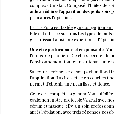
complexe Uniskin. Composé d’huiles de so
aide à réduire l’apparition des poils sous 
peau après l’épilation.
La cire Yona est testée gynécologiquement
Elle est efficace sur
tous les types de poils
:
garantissant ainsi une expérience d’épilati
Une cire performante et responsable
: Yon
l’industrie papetière. Ce choix permet de 
l’environnement tout en maintenant une p
Sa texture crémeuse et son parfum floral f
l’application
. La cire s’étale en couches fin
permet d’obtenir une peau lisse et douce.
Cette cire complète la gamme Yona,
dédiée 
également notre protocole Vajacial avec no
sérum et masque jelly. Un soin professionnel
après l’épilation, avec trois réponses possib