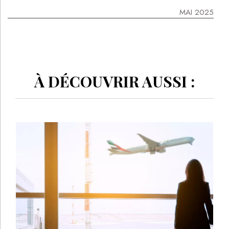
LES + LUS
Formation
FAUT-IL CHANGER LES PROTHÈSES MAMMAIRES
TOUS LES 10 ANS ?
GREFFE CAPILLAIRE, LIPO HD, BLÉPHAROPLASTIE : LES
NOUVELLES TENDANCES ESTHÉTIQUES CHEZ LES
HOMMES EN 2026
MÉDECINE ESTHÉTIQUE ET VIEILLISSEMENT CUTANÉ :