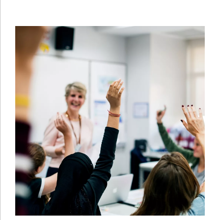
CGV-CGU
CRÉATION
EANET