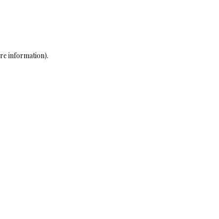
ore information)
.