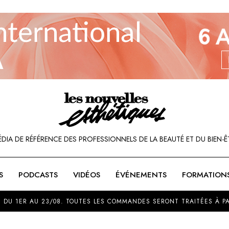
ÉDIA DE RÉFÉRENCE DES PROFESSIONNELS DE LA BEAUTÉ ET DU BIEN-Ê
S
PODCASTS
VIDÉOS
ÉVÉNEMENTS
FORMATION
SOU
 DU 1ER AU 23/08. TOUTES LES COMMANDES SERONT TRAITÉES À PA