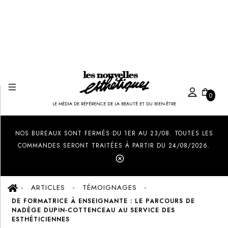
0
LE MÉDIA DE RÉFÉRENCE DE LA BEAUTÉ ET DU BIEN-ÊTRE
Created by Ilham Fitrotul Hayat
from the Noun Project
NOS BUREAUX SONT FERMÉS DU 1ER AU 23/08. TOUTES LES
COMMANDES SERONT TRAITÉES À PARTIR DU 24/08/2026.
ARTICLES
TÉMOIGNAGES
DE FORMATRICE À ENSEIGNANTE : LE PARCOURS DE
NADÈGE DUPIN-COTTENCEAU AU SERVICE DES
ESTHÉTICIENNES