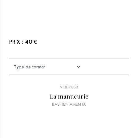
PRIX :
40
€
VOD/USB
Shiatsu visage
EMMANUEL FAUQUE