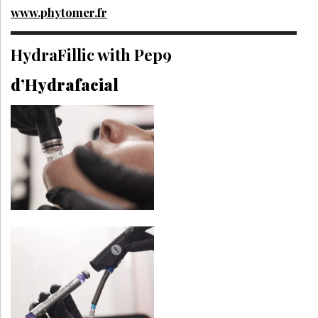
www.phytomer.fr
HydraFillic with Pep9
d’Hydrafacial