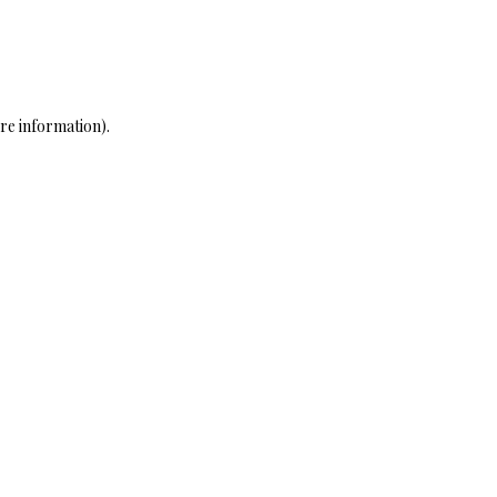
ore information)
.