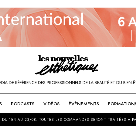
ÉDIA DE RÉFÉRENCE DES PROFESSIONNELS DE LA BEAUTÉ ET DU BIEN-Ê
S
PODCASTS
VIDÉOS
ÉVÉNEMENTS
FORMATION
SOU
 DU 1ER AU 23/08. TOUTES LES COMMANDES SERONT TRAITÉES À PA