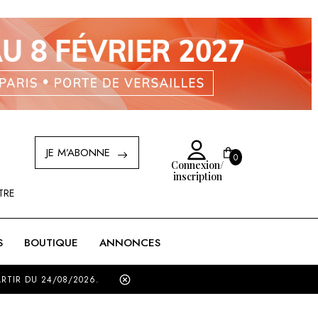
JE M’ABONNE
0
Connexion/
Created by Ilham Fitrotul Hayat
inscription
from the Noun Project
TRE
MON PANIER (
VIDE
)
S
BOUTIQUE
ANNONCES
S TOTAL
RTIR DU 24/08/2026.