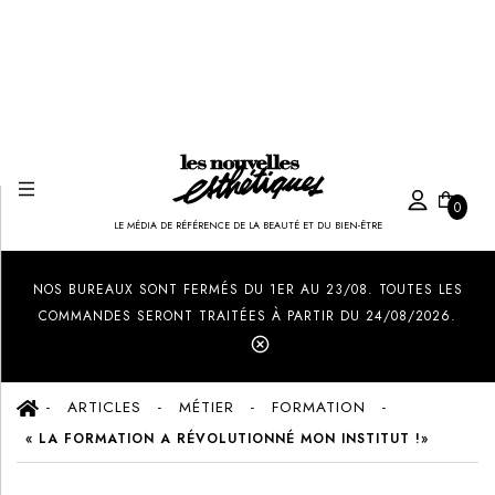
0
LE MÉDIA DE RÉFÉRENCE DE LA BEAUTÉ ET DU BIEN-ÊTRE
Created by Ilham Fitrotul Hayat
from the Noun Project
NOS BUREAUX SONT FERMÉS DU 1ER AU 23/08. TOUTES LES
COMMANDES SERONT TRAITÉES À PARTIR DU 24/08/2026.
ARTICLES
MÉTIER
FORMATION
« LA FORMATION A RÉVOLUTIONNÉ MON INSTITUT !»