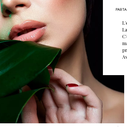
PARTA
L'
La
C'
ma
pr
Av