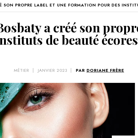
ÉÉ SON PROPRE LABEL ET UNE FORMATION POUR DES INSTI
VOIR 
 Bosbaty a créé son propr
instituts de beauté écore
MÉTIER
JANVIER 2023
PAR
DORIANE FRÈRE