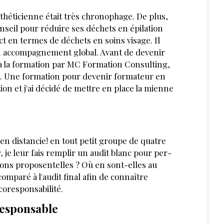
héticienne était très chro­nophage. De plus,
seil pour réduire ses déchets en épilation
ct en termes de déchets en soins visage. Il
un accompagnement global. Avant de devenir
 à la formation par MC Formation Consul­ting,
e. Une formation pour de­venir formateur en
tion et j'ai décidé de mettre en place la mienne
en distancie! en tout petit groupe de quatre
e leur fais remplir un audit blanc pour per­
ions proposent­elles ? Où en sont-elles au
comparé à l'audit final afin de connaître
coresponsa­bilité.
-responsable