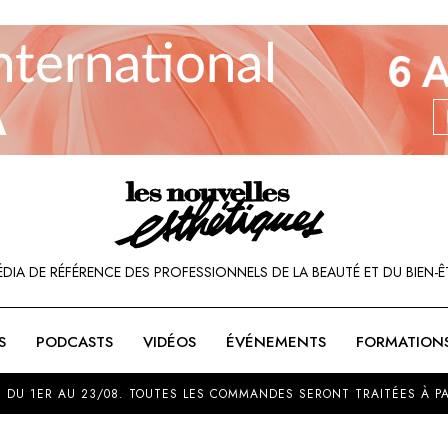
ÉDIA DE RÉFÉRENCE DES PROFESSIONNELS DE LA BEAUTÉ ET DU BIEN-Ê
S
PODCASTS
VIDÉOS
ÉVÉNEMENTS
FORMATION
SOU
 DU 1ER AU 23/08. TOUTES LES COMMANDES SERONT TRAITÉES À PA