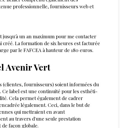
 tenue profes­sionnelle, fournisseurs web et
ont jusqu'à un an maximum pour me contacter
'ai créé. La formation de six heures est facturée
arge par le FAF­CEA à hauteur de 180 euros.
l Avenir Vert
s (clientes, four­nisseurs) soient informées du
ut. Ce label est une continuité pour les esthéti­
lité. Cela permet également de cadrer
s encadrée légalement. Ceci, dans le but de
iennes qui mettraient en avant
ment au travers d'une seule prestation
 de façon globale.