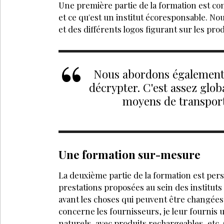
Une première partie de la formation est con
et ce qu'est un institut écores­ponsable. N
et des différents logos figurant sur les prod
Nous abor­dons également l
décrypter. C'est assez glob
moyens de transport 
Une formation sur-mesure
La deuxième partie de la formation est pe
prestations proposées au sein des instituts
avant les choses qui peuvent être changées e
concerne les fournisseurs, je leur fournis 
naturels, avec produits rechargeables, etc