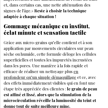
et, dans certains cas, une nette atténuation des
signes de l’âge.»
Reste à choisir la technique
adaptée à chaque situation !
Gommage mécanique en institut,
éclat minute et sensation tactile
Grâce aux micro-grains qu’elle contient et à son
application par mouvements circulaires sur peau
sèche ou humide, cette formule déloge les cellules
superficielles et toutes les impuretés incrustées
dans les pores. Une manière à la fois rapide et
efficace de réaliser un nettoyage plus
en
profondeur qu’un simple démaquillage
et ce, avec
des effets immédiatement visibles qui en font une
étape très appréciée des clientes :
le grain de peau
est affiné et lissé, alors que la stimulation de la
microcirculation réveille la luminosité du teint et
donne tout de suite meilleure mine.