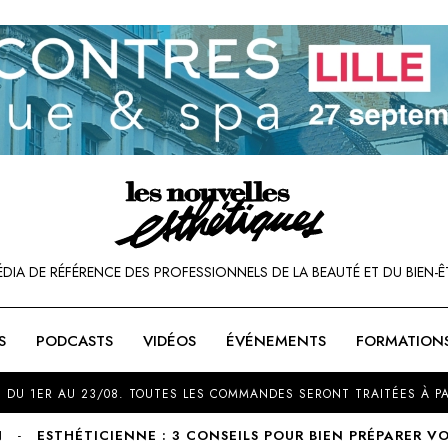
ÉDIA DE RÉFÉRENCE DES PROFESSIONNELS DE LA BEAUTÉ ET DU BIEN-Ê
S
PODCASTS
VIDÉOS
ÉVÉNEMENTS
FORMATION
SOU
 DU 1ER AU 23/08. TOUTES LES COMMANDES SERONT TRAITÉES À PA
N
ESTHÉTICIENNE : 3 CONSEILS POUR BIEN PRÉPARER V