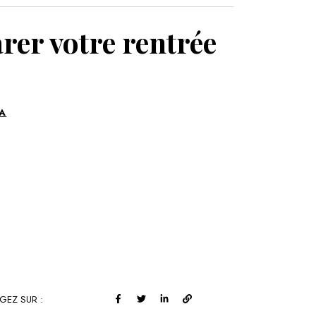
MON PANIER
arer votre rentrée
A
GEZ SUR :