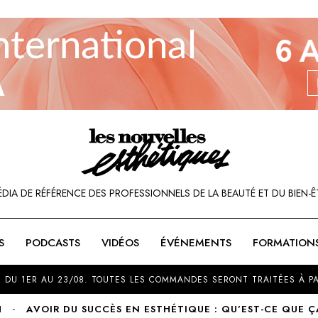
ÉDIA DE RÉFÉRENCE DES PROFESSIONNELS DE LA BEAUTÉ ET DU BIEN-Ê
S
PODCASTS
VIDÉOS
ÉVÉNEMENTS
FORMATION
SOU
 DU 1ER AU 23/08. TOUTES LES COMMANDES SERONT TRAITÉES À PA
N
AVOIR DU SUCCÈS EN ESTHÉTIQUE : QU’EST-CE QUE Ç