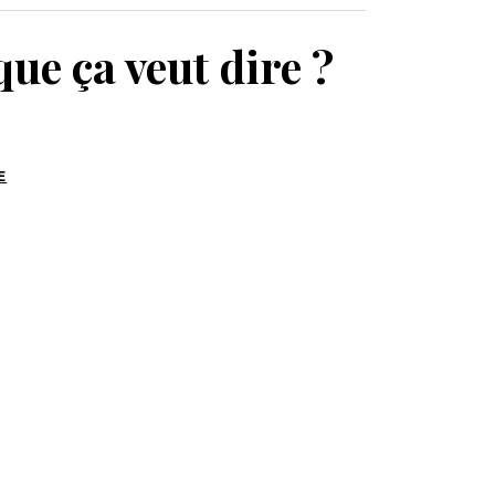
MON PANIER
que ça veut dire ?
E