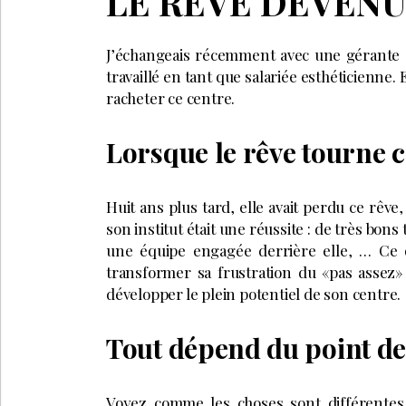
LE RÊVE DEVENU
J’
échangeais récemment avec une gérante qui 
travaillé en tant que salariée esthéticienne. 
racheter ce centre.
Lorsque le rêve tourne 
Huit ans plus tard, elle avait perdu ce rêve
son institut était une réussite : de très bon
une équipe engagée derrière elle, … Ce qu
transformer sa frustration du «pas assez» 
développer le plein potentiel de son centre.
Tout dépend du point de
Voyez comme les choses sont différentes e