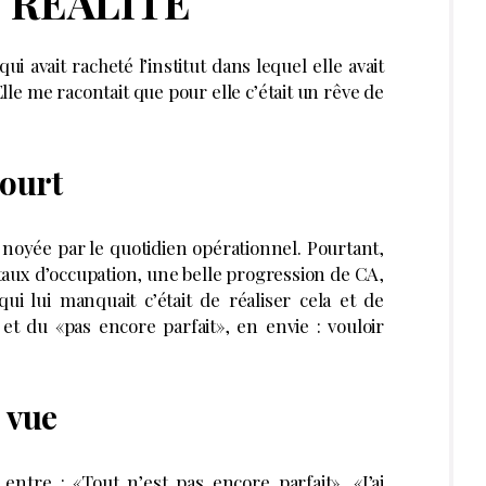
 RÉALITÉ
avait racheté l’institut dans lequel elle avait
Elle me racontait que pour elle c’était un rêve de
court
, noyée par le quotidien opérationnel. Pourtant,
s taux d’occupation, une belle progression de CA,
i lui manquait c’était de réaliser cela et de
et du «pas encore parfait», en envie : vouloir
 vue
ntre : «Tout n’est pas encore parfait», «J’ai