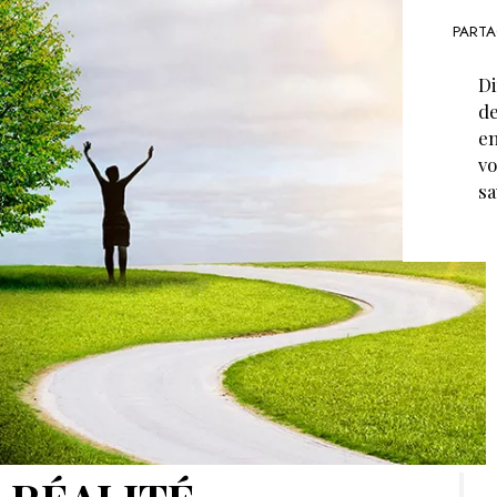
PARTA
Di
de
en
vo
sa