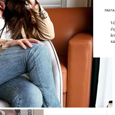
PARTA
Vé
éq
ic
s