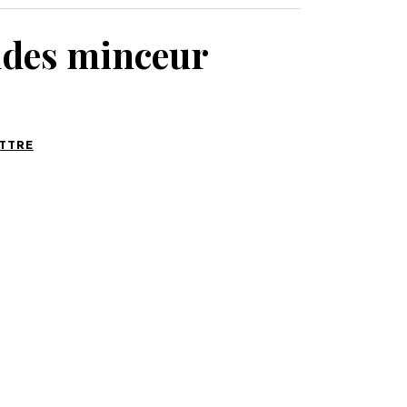
MON PANIER
ndes minceur
ATTRE