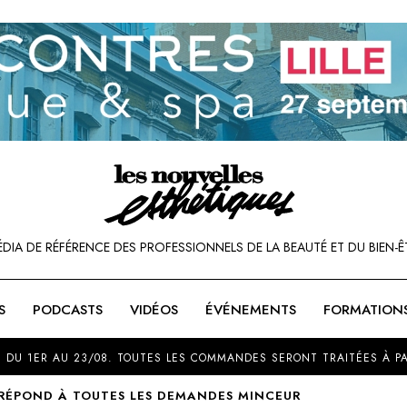
ÉDIA DE RÉFÉRENCE DES PROFESSIONNELS DE LA BEAUTÉ ET DU BIEN-Ê
S
PODCASTS
VIDÉOS
ÉVÉNEMENTS
FORMATION
SOU
 DU 1ER AU 23/08. TOUTES LES COMMANDES SERONT TRAITÉES À PA
 RÉPOND À TOUTES LES DEMANDES MINCEUR