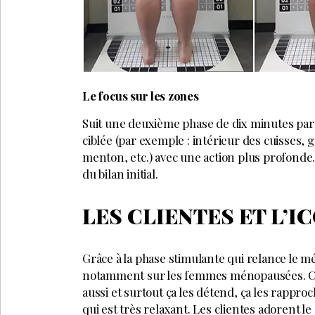
Le focus sur les zones
Suit une deuxième phase de dix minutes par zo
ciblée (par exemple : intérieur des cuisses, 
menton, etc.) avec une action plus profonde.
du bilan initial.
LES CLIENTES ET L’I
Grâce à la phase stimulante qui relance le m
notamment sur les femmes ménopausées. Cela
aussi et surtout ça les détend, ça les rappro
qui est très relaxant. Les clientes adorent le 