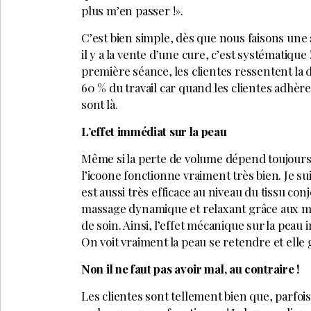
plus m’en passer !».
C’est bien simple, dès que nous faisons une
il y a la vente d’une cure, c’est systématique 
première séance, les clientes ressentent la d
60 % du travail car quand les clientes adhèren
sont là.
L’effet immédiat sur la peau
Même si la perte de volume dépend toujours de
l’icoone fonctionne vraiment très bien. Je su
est aussi très efficace au niveau du tissu conjo
massage dynamique et relaxant grâce aux micr
de soin. Ainsi, l’effet mécanique sur la peau 
On voit vraiment la peau se retendre et elle 
Non il ne faut pas avoir mal, au contraire !
Les clientes sont tellement bien que, parfois,