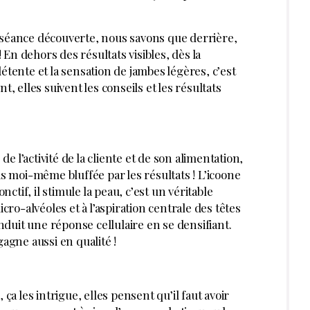
 séance découverte, nous savons que derrière,
! En dehors des résultats visibles, dès la
étente et la sensation de jambes légères, c’est
t, elles suivent les conseils et les résultats
 l’activité de la cliente et de son alimentation,
is moi-même bluffée par les résultats ! L’icoone
nctif, il stimule la peau, c’est un véritable
o-alvéoles et à l’aspiration centrale des têtes
induit une réponse cellulaire en se densifiant.
gagne aussi en qualité !
 ça les intrigue, elles pensent qu’il faut avoir