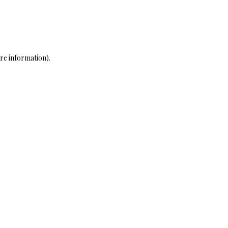
ore information)
.