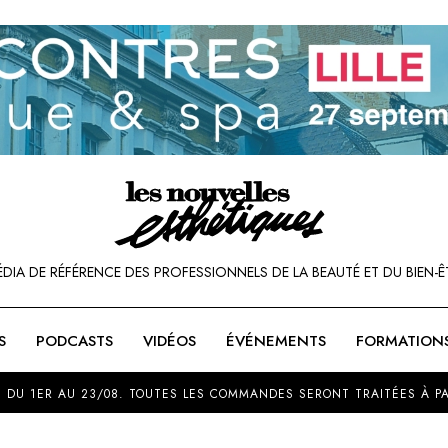
ÉDIA DE RÉFÉRENCE DES PROFESSIONNELS DE LA BEAUTÉ ET DU BIEN-Ê
S
PODCASTS
VIDÉOS
ÉVÉNEMENTS
FORMATION
SOU
 DU 1ER AU 23/08. TOUTES LES COMMANDES SERONT TRAITÉES À PA