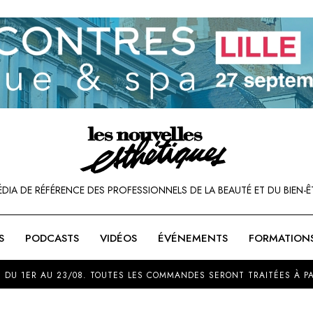
ÉDIA DE RÉFÉRENCE DES PROFESSIONNELS DE LA BEAUTÉ ET DU BIEN-Ê
S
PODCASTS
VIDÉOS
ÉVÉNEMENTS
FORMATION
SOU
 DU 1ER AU 23/08. TOUTES LES COMMANDES SERONT TRAITÉES À PA