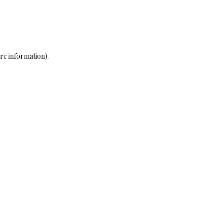
ore information)
.