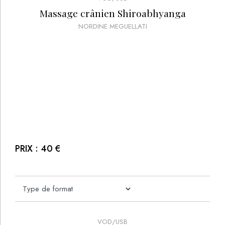
Massage crânien Shiroabhyanga
NORDINE MEGUELLATI
PRIX :
40
€
VOD/USB