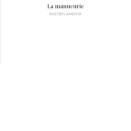
La manucurie
BASTIEN AMENTA
PRIX :
40
€
VOD/USB