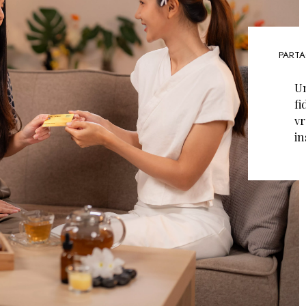
PARTA
Un
fi
vr
in