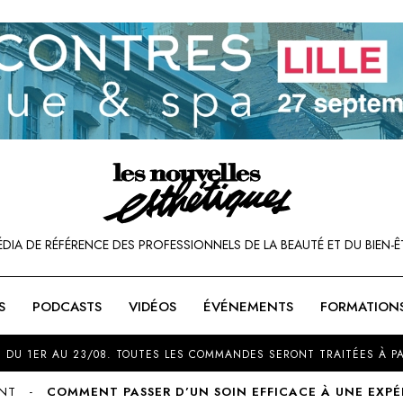
ÉDIA DE RÉFÉRENCE DES PROFESSIONNELS DE LA BEAUTÉ ET DU BIEN-Ê
S
PODCASTS
VIDÉOS
ÉVÉNEMENTS
FORMATION
SOU
 DU 1ER AU 23/08. TOUTES LES COMMANDES SERONT TRAITÉES À PA
NT
COMMENT PASSER D’UN SOIN EFFICACE À UNE EXPÉ