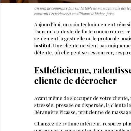
Un soin ne commence pas sur la table de massage, mais dès le 
construit l’expérience et conditionne le lâcher-prise.
Aujourd’hui, un soin techniquement réussi ne
Dans un contexte de forte concurrence, ce q
seulement la gestuelle ou le protocole,
mais
institut.
Une cliente ne vient pas uniqueme
détente, où elle peut se ressourcer, respir
Esthéticienne, ralentiss
cliente de décrocher
Avant même de s’occuper de votre cliente,
stressée, pressée ou dispersée, la cliente 
Bérangère Picasse, praticienne de massage
Changez de rythme intérieur, respirez plu
qui va suivre, vous mettre dans une bulle 