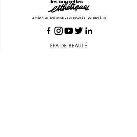
LE MÉDIA DE RÉFÉRENCE DE LA BEAUTÉ ET DU BIEN-ÊTRE
SPA DE BEAUTÉ
CONGRÈS - EVÈNEMENTS
ANNONCE BEAUTÉ
CONTACT
ANNONCER
S’ABONNER
© LES NOUVELLES ESTHÉTIQUES