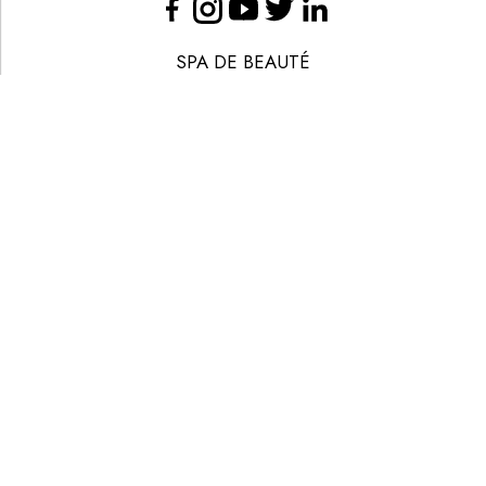
SPA DE BEAUTÉ
CONGRÈS - EVÈNEMENTS
ANNONCE BEAUTÉ
CONTACT
ANNONCER
S’ABONNER
© LES NOUVELLES ESTHÉTIQUES
MENTIONS LÉGALES
POLITIQUE DE CONFIDENTIALITÉ
CGV-CGU
CRÉATION
EANET