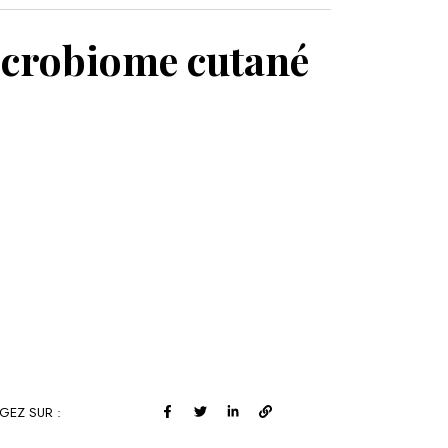
MON PANIER
microbiome cutané
GEZ SUR :