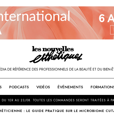
ÉDIA DE RÉFÉRENCE DES PROFESSIONNELS DE LA BEAUTÉ ET DU BIEN-Ê
S
PODCASTS
VIDÉOS
ÉVÉNEMENTS
FORMATION
SOU
 DU 1ER AU 23/08. TOUTES LES COMMANDES SERONT TRAITÉES À PA
HÉTICIENNE : LE GUIDE PRATIQUE SUR LE MICROBIOME CU