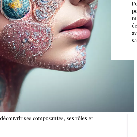
Po
pe
mé
éc
av
sa
découvrir ses composantes, ses rôles et