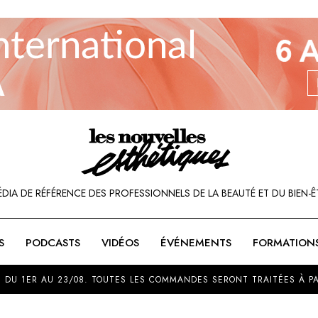
ÉDIA DE RÉFÉRENCE DES PROFESSIONNELS DE LA BEAUTÉ ET DU BIEN-Ê
S
PODCASTS
VIDÉOS
ÉVÉNEMENTS
FORMATION
SOU
 DU 1ER AU 23/08. TOUTES LES COMMANDES SERONT TRAITÉES À PA