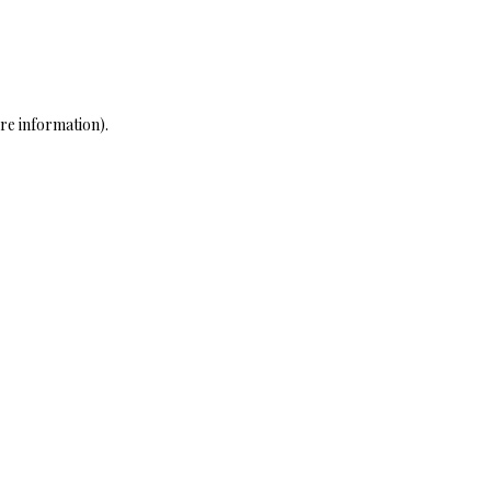
ore information)
.