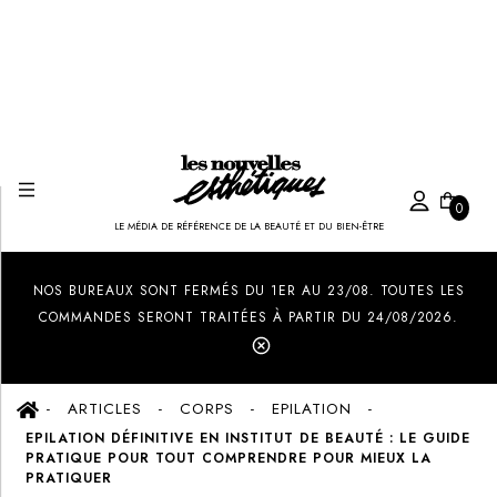
0
LE MÉDIA DE RÉFÉRENCE DE LA BEAUTÉ ET DU BIEN-ÊTRE
Created by Ilham Fitrotul Hayat
from the Noun Project
NOS BUREAUX SONT FERMÉS DU 1ER AU 23/08. TOUTES LES
COMMANDES SERONT TRAITÉES À PARTIR DU 24/08/2026.
ARTICLES
CORPS
EPILATION
EPILATION DÉFINITIVE EN INSTITUT DE BEAUTÉ : LE GUIDE
PRATIQUE POUR TOUT COMPRENDRE POUR MIEUX LA
PRATIQUER