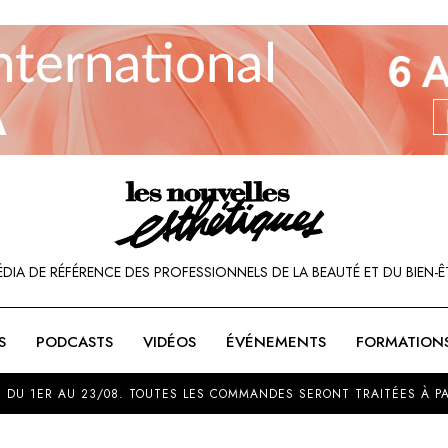
ÉDIA DE RÉFÉRENCE DES PROFESSIONNELS DE LA BEAUTÉ ET DU BIEN-Ê
S
PODCASTS
VIDÉOS
ÉVÉNEMENTS
FORMATION
SOU
 DU 1ER AU 23/08. TOUTES LES COMMANDES SERONT TRAITÉES À PA