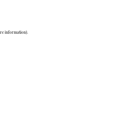
ore information)
.